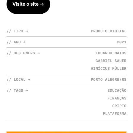
Visite o site
→
// TIPO →
PRODUTO DIGITAL
// ANO →
2021
// DESIGNERS →
EDUARDO MATOS
GABRIEL SAUER
VINÍCIUS MÜLLER
// LOCAL →
PORTO ALEGRE/RS
// TAGS →
EDUCAÇÃO
FINANÇAS
CRIPTO
PLATAFORMA